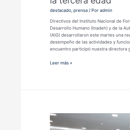
la tercera edad
destacado
,
prensa
/ Por
admin
Directivos del Instituto Nacional de Fo
Desarrollo Humano (Inadeh) y de la Au
(AIG) desarrollaron este martes una re
desempeño de las actividades y funcion
encuentro participó nuestra directora 
Inadeh
Leer más »
y
AIG
en
alianza
para
fortalecer
educación
digital
en