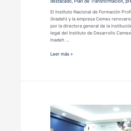
destacado
,
Plan de Transformación
,
pr
El Instituto Nacional de Formación Pro
(Inadeh) y la empresa Cemex renovaron
por la directora general de la instituci
legal del Instituto de Desarrollo Cemex
Inadeh …
Cemex
Leer más »
e
Inadeh
renuevan
convenio
de
cooperación