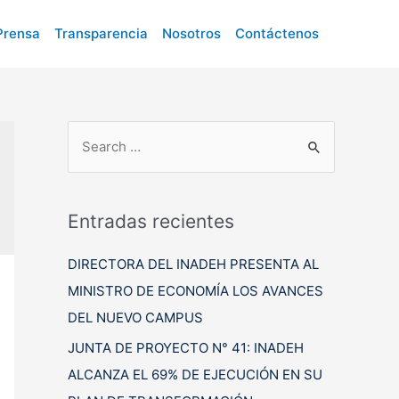
Prensa
Transparencia
Nosotros
Contáctenos
B
u
s
c
Entradas recientes
a
DIRECTORA DEL INADEH PRESENTA AL
r
MINISTRO DE ECONOMÍA LOS AVANCES
p
DEL NUEVO CAMPUS
o
r
JUNTA DE PROYECTO N° 41: INADEH
:
ALCANZA EL 69% DE EJECUCIÓN EN SU