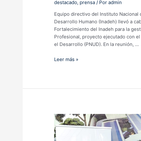
destacado
,
prensa
/ Por
admin
Equipo directivo del Instituto Nacional
Desarrollo Humano (Inadeh) llevó a ca
Fortalecimiento del Inadeh para la gest
Profesional, proyecto ejecutado con e
el Desarrollo (PNUD). En la reunión, …
Directivos
Leer más »
evalúan
el
progreso
del
Proyecto
Fortalecimiento
del
Inadeh