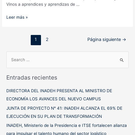
Vinos a aprendices y aprendizas de …
34
Leer más »
aprendices
y
aprendizas
Paginación
1
2
Página siguiente
→
reciben
de
sus
entradas
certificados
B
de
u
culminación
s
de
Entradas recientes
c
curso
en
a
DIRECTORA DEL INADEH PRESENTA AL MINISTRO DE
El
r
ECONOMÍA LOS AVANCES DEL NUEVO CAMPUS
Valle
p
de
JUNTA DE PROYECTO N° 41: INADEH ALCANZA EL 69% DE
Antón
o
EJECUCIÓN EN SU PLAN DE TRANSFORMACIÓN
r
INADEH, Ministerio de la Presidencia e ITSE fortalecen alianza
:
para impulsar el talento humano del sector logístico