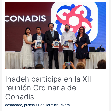
Instructores
de
Panamá,
Panamá
Oeste,
Darién,
Colón
y
Guna
Yala
Inadeh participa en la XII
reunión Ordinaria de
Conadis
destacado
,
prensa
/ Por
Herminia Rivera