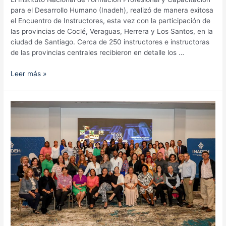
para el Desarrollo Humano (Inadeh), realizó de manera exitosa
el Encuentro de Instructores, esta vez con la participación de
las provincias de Coclé, Veraguas, Herrera y Los Santos, en la
ciudad de Santiago. Cerca de 250 instructores e instructoras
de las provincias centrales recibieron en detalle los …
Encuentro
Leer más »
Regional
de
Instructores
de
Coclé,
Veraguas,
Herrera
y
Los
Santos