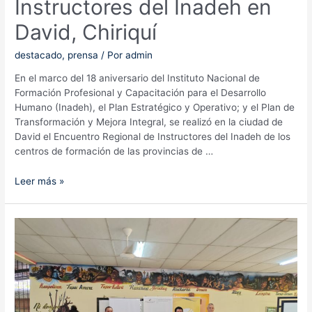
Instructores del Inadeh en
David, Chiriquí
destacado
,
prensa
/ Por
admin
En el marco del 18 aniversario del Instituto Nacional de
Formación Profesional y Capacitación para el Desarrollo
Humano (Inadeh), el Plan Estratégico y Operativo; y el Plan de
Transformación y Mejora Integral, se realizó en la ciudad de
David el Encuentro Regional de Instructores del Inadeh de los
centros de formación de las provincias de …
Encuentro
Leer más »
Regional
de
Instructores
del
Inadeh
en
David,
Chiriquí