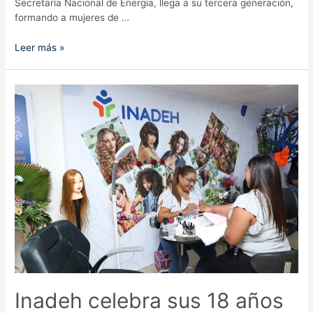
Secretaría Nacional de Energía, llega a su tercera generación,
formando a mujeres de …
Inicia
Leer más »
tercera
generación
del
programa
‘Campeonas
solares’
Inadeh celebra sus 18 años