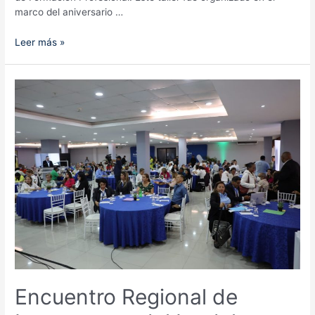
marco del aniversario …
Funcionarias
Leer más »
e
instructoras
de
Inadeh
reciben
capacitación
en
taller
de
maquillaje
y
proyección
de
imagen
en
ambientes
Encuentro Regional de
laborales