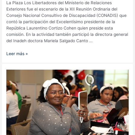
La Plaza Los Libertadores del Ministerio de Relaciones
Exteriores fue el escenario de la XII Reunión Ordinaria del
Consejo Nacional Consultivo de Discapacidad (CONADIS) que
contó la participación del Excelentísimo presidente de la
República Laurentino Cortizo Cohen quien preside esta
comisión. En la actividad también participó la directora general
del Inadeh doctora Mariela Salgado Canto …
Inadeh
Leer más »
participa
en
la
XII
reunión
Ordinaria
de
Conadis