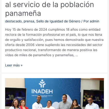
al servicio de la población
panameña
destacado
,
prensa
,
Sello de Igualdad de Género
/ Por
admin
Hoy 15 de febrero de 2024 cumplimos 18 años como entidad
rectora de la formación profesional en el país, lo que nos llena
de orgullo y satisfacción, pues hemos demostrado que nuestra
oferta desde 2006 viene supliendo las necesidades del sector
productivo nacional, transformando de manera positiva las
vidas de miles de panameños y panameñas, …
Inadeh
Leer más »
celebra
sus
18
años
al
servicio
de
la