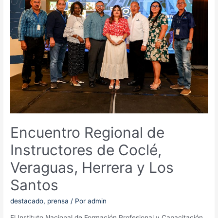
de
provincias
centrales
sobre
pago
de
movilización
de
instructores
de
difícil
acceso
Encuentro Regional de
Instructores de Coclé,
Veraguas, Herrera y Los
Santos
destacado
,
prensa
/ Por
admin
El Instituto Nacional de Formación Profesional y Capacitación