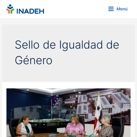
Ir
Menú
al
Main
contenido
Menu
Sello de Igualdad de
Género