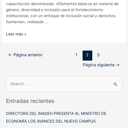
capacitación denominada: «Elementos básicos en materia de
género, diversidad e inclusión para el fortalecimiento
institucional, con un enfoque de inclusión social y derechos
humanos», realizada …
Funcionarios
Leer más »
de
Inadeh
se
Paginación
←
Página anterior
1
2
3
capacitan
de
en
Página siguiente
→
entradas
Género,
Diversidad
B
e
u
Inclusión
s
Entradas recientes
c
a
DIRECTORA DEL INADEH PRESENTA AL MINISTRO DE
r
ECONOMÍA LOS AVANCES DEL NUEVO CAMPUS
p