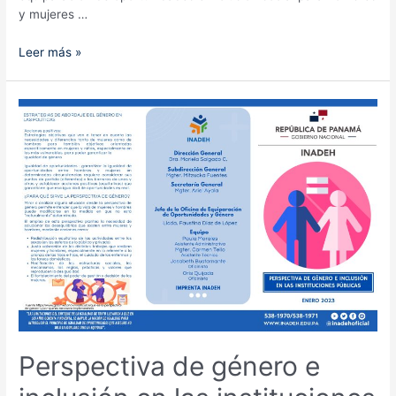
y mujeres …
¡Conócela!
Leer más »
La
Oficina
de
Equiparación
de
Oportunidades
y
Género
del
Inadeh
Perspectiva de género e