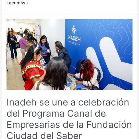
Inadeh
Leer más »
y
Voces
Vitales
de
Panamá
renuevan
convenio
de
cooperación
Inadeh se une a celebración
del Programa Canal de
Empresarias de la Fundación
Ciudad del Saber