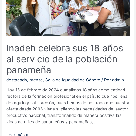
de
la
Fundación
Ciudad
del
Saber
Inadeh celebra sus 18 años
al servicio de la población
panameña
destacado
,
prensa
,
Sello de Igualdad de Género
/ Por
admin
Hoy 15 de febrero de 2024 cumplimos 18 años como entidad
rectora de la formación profesional en el país, lo que nos llena
de orgullo y satisfacción, pues hemos demostrado que nuestra
oferta desde 2006 viene supliendo las necesidades del sector
productivo nacional, transformando de manera positiva las
vidas de miles de panameños y panameñas, …
Inadeh
Leer más »