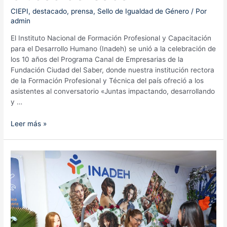
CIEPI
,
destacado
,
prensa
,
Sello de Igualdad de Género
/ Por
admin
El Instituto Nacional de Formación Profesional y Capacitación
para el Desarrollo Humano (Inadeh) se unió a la celebración de
los 10 años del Programa Canal de Empresarias de la
Fundación Ciudad del Saber, donde nuestra institución rectora
de la Formación Profesional y Técnica del país ofreció a los
asistentes al conversatorio «Juntas impactando, desarrollando
y …
Inadeh
Leer más »
se
une
a
celebración
del
Programa
Canal
de
Empresarias