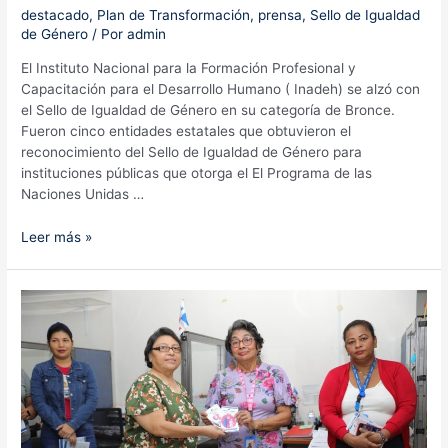
destacado
,
Plan de Transformación
,
prensa
,
Sello de Igualdad
de Género
/ Por
admin
El Instituto Nacional para la Formación Profesional y
Capacitación para el Desarrollo Humano ( Inadeh) se alzó con
el Sello de Igualdad de Género en su categoría de Bronce.
Fueron cinco entidades estatales que obtuvieron el
reconocimiento del Sello de Igualdad de Género para
instituciones públicas que otorga el El Programa de las
Naciones Unidas …
Inadeh
Leer más »
logra
Sello
de
Igualdad
del
PNUD
en
su
categoría
de