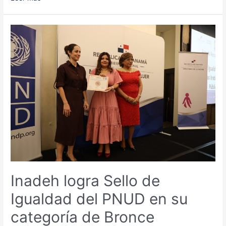
celebra
sus
18
años
al
servicio
de
la
población
panameña
Inadeh logra Sello de
Igualdad del PNUD en su
categoría de Bronce