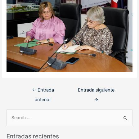
Navegación
←
Entrada
Entrada siguiente
de
anterior
→
entradas
B
u
s
Entradas recientes
c