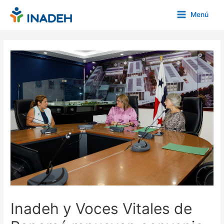
Ir
Menú
al
Main
contenido
Menu
Inadeh y Voces Vitales de