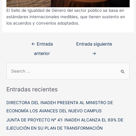
El Sello de Igualdad de Género del sector público se basa en
estándares internacionales medibles, que tienen sustento en
los acuerdos y convenios adoptados.
Navegación
←
Entrada
Entrada siguiente
de
anterior
→
entradas
B
u
s
Entradas recientes
c
a
DIRECTORA DEL INADEH PRESENTA AL MINISTRO DE
r
ECONOMÍA LOS AVANCES DEL NUEVO CAMPUS
p
JUNTA DE PROYECTO N° 41: INADEH ALCANZA EL 69% DE
o
EJECUCIÓN EN SU PLAN DE TRANSFORMACIÓN
r