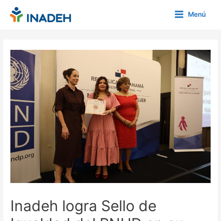
Ir
Menú
al
Main
contenido
Menu
Inadeh logra Sello de