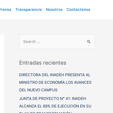
Prensa
Transparencia
Nosotros
Contáctenos
B
u
s
c
Entradas recientes
a
DIRECTORA DEL INADEH PRESENTA AL
r
MINISTRO DE ECONOMÍA LOS AVANCES
p
DEL NUEVO CAMPUS
o
r
JUNTA DE PROYECTO N° 41: INADEH
:
ALCANZA EL 69% DE EJECUCIÓN EN SU