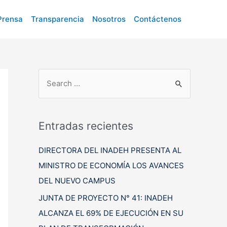
Prensa
Transparencia
Nosotros
Contáctenos
B
u
s
c
Entradas recientes
a
DIRECTORA DEL INADEH PRESENTA AL
r
MINISTRO DE ECONOMÍA LOS AVANCES
p
DEL NUEVO CAMPUS
o
r
JUNTA DE PROYECTO N° 41: INADEH
:
ALCANZA EL 69% DE EJECUCIÓN EN SU