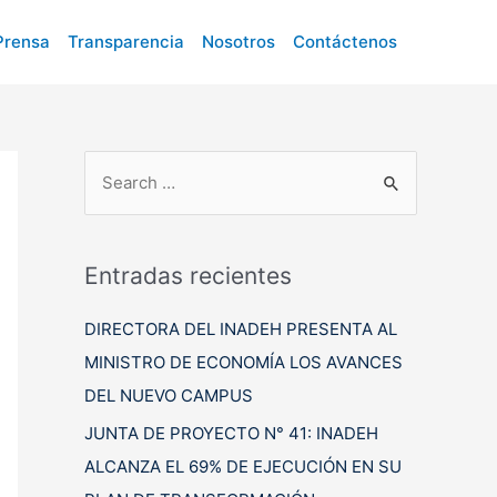
Prensa
Transparencia
Nosotros
Contáctenos
B
u
s
c
Entradas recientes
a
DIRECTORA DEL INADEH PRESENTA AL
r
MINISTRO DE ECONOMÍA LOS AVANCES
p
DEL NUEVO CAMPUS
o
r
JUNTA DE PROYECTO N° 41: INADEH
:
ALCANZA EL 69% DE EJECUCIÓN EN SU