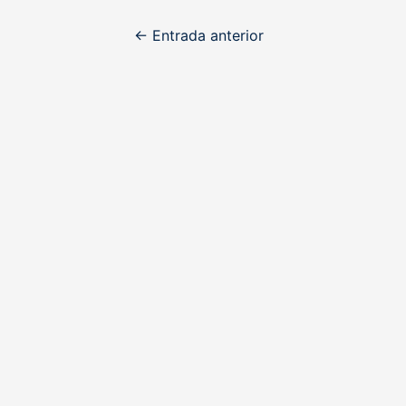
Navegación
←
Entrada anterior
de
entradas