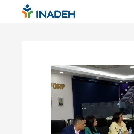
Ir
al
contenido