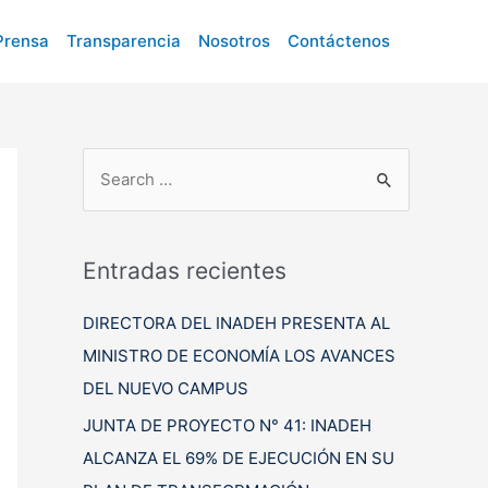
Prensa
Transparencia
Nosotros
Contáctenos
B
u
s
c
Entradas recientes
a
DIRECTORA DEL INADEH PRESENTA AL
r
MINISTRO DE ECONOMÍA LOS AVANCES
p
DEL NUEVO CAMPUS
o
r
JUNTA DE PROYECTO N° 41: INADEH
:
ALCANZA EL 69% DE EJECUCIÓN EN SU