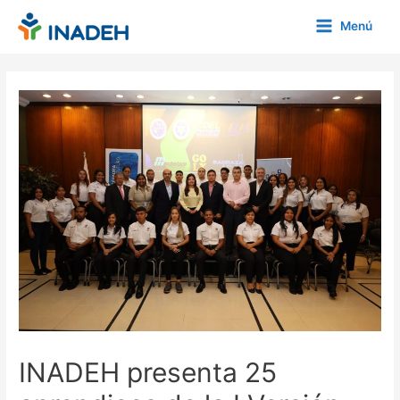
Ir
Menú
al
Main
contenido
Menu
INADEH presenta 25