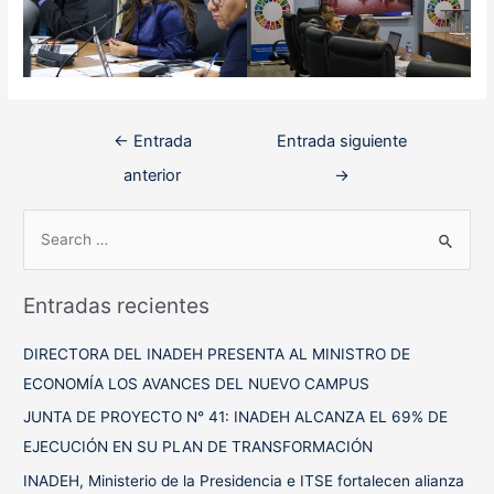
Navegación
←
Entrada
Entrada siguiente
de
anterior
→
entradas
B
u
s
Entradas recientes
c
a
DIRECTORA DEL INADEH PRESENTA AL MINISTRO DE
r
ECONOMÍA LOS AVANCES DEL NUEVO CAMPUS
p
JUNTA DE PROYECTO N° 41: INADEH ALCANZA EL 69% DE
o
EJECUCIÓN EN SU PLAN DE TRANSFORMACIÓN
r
INADEH, Ministerio de la Presidencia e ITSE fortalecen alianza
: