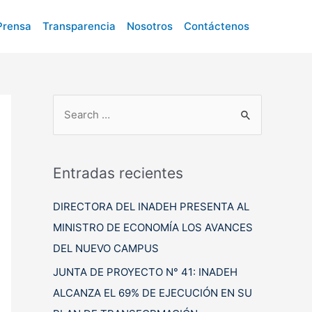
Prensa
Transparencia
Nosotros
Contáctenos
B
u
s
c
Entradas recientes
a
DIRECTORA DEL INADEH PRESENTA AL
r
MINISTRO DE ECONOMÍA LOS AVANCES
p
DEL NUEVO CAMPUS
o
r
JUNTA DE PROYECTO N° 41: INADEH
:
ALCANZA EL 69% DE EJECUCIÓN EN SU