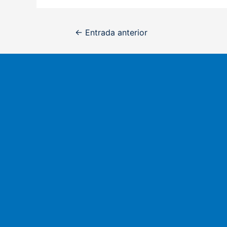
Navegación
←
Entrada anterior
de
entradas