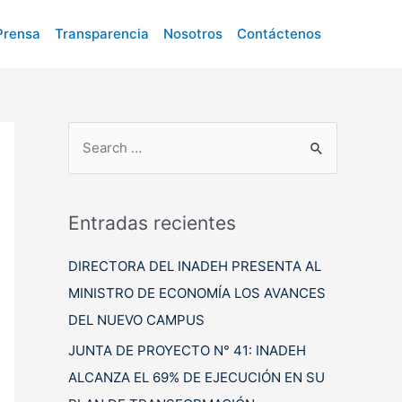
Prensa
Transparencia
Nosotros
Contáctenos
B
u
s
c
Entradas recientes
a
DIRECTORA DEL INADEH PRESENTA AL
r
MINISTRO DE ECONOMÍA LOS AVANCES
p
DEL NUEVO CAMPUS
o
r
JUNTA DE PROYECTO N° 41: INADEH
:
ALCANZA EL 69% DE EJECUCIÓN EN SU