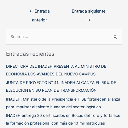
Navegación
←
Entrada
Entrada siguiente
de
anterior
→
entradas
B
u
s
Entradas recientes
c
a
DIRECTORA DEL INADEH PRESENTA AL MINISTRO DE
r
ECONOMÍA LOS AVANCES DEL NUEVO CAMPUS
p
JUNTA DE PROYECTO N° 41: INADEH ALCANZA EL 69% DE
o
EJECUCIÓN EN SU PLAN DE TRANSFORMACIÓN
r
INADEH, Ministerio de la Presidencia e ITSE fortalecen alianza
:
para impulsar el talento humano del sector logístico
INADEH entrega 20 certificados en Bocas del Toro y fortalece
la formación profesional con más de 10 mil matrículas