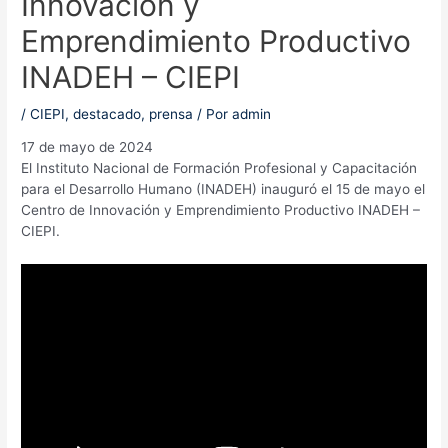
Innovación y
Emprendimiento Productivo
INADEH – CIEPI
/
CIEPI
,
destacado
,
prensa
/ Por
admin
17 de mayo de 2024
El Instituto Nacional de Formación Profesional y Capacitación
para el Desarrollo Humano (INADEH) inauguró el 15 de mayo el
Centro de Innovación y Emprendimiento Productivo INADEH –
CIEPI.