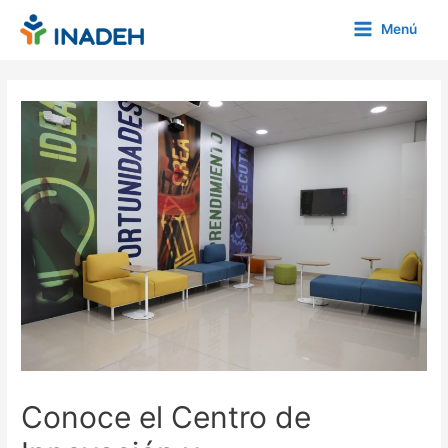
Ir
Menú
al
Main
contenido
Menu
Conoce el Centro de