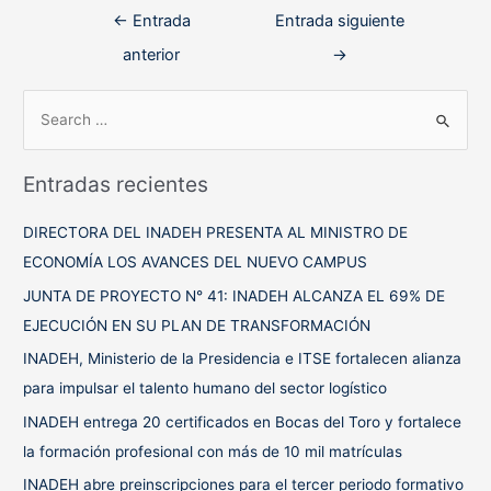
Navegación
←
Entrada
Entrada siguiente
de
anterior
→
entradas
B
u
s
Entradas recientes
c
a
DIRECTORA DEL INADEH PRESENTA AL MINISTRO DE
r
ECONOMÍA LOS AVANCES DEL NUEVO CAMPUS
p
JUNTA DE PROYECTO N° 41: INADEH ALCANZA EL 69% DE
o
EJECUCIÓN EN SU PLAN DE TRANSFORMACIÓN
r
INADEH, Ministerio de la Presidencia e ITSE fortalecen alianza
:
para impulsar el talento humano del sector logístico
INADEH entrega 20 certificados en Bocas del Toro y fortalece
la formación profesional con más de 10 mil matrículas
INADEH abre preinscripciones para el tercer periodo formativo