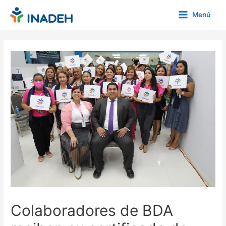
Ir
Menú
al
Main
contenido
Menu
Colaboradores de BDA