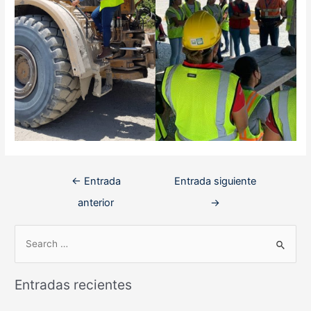
Navegación
←
Entrada
Entrada siguiente
de
anterior
→
entradas
B
u
s
Entradas recientes
c
a