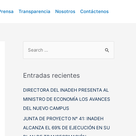
Prensa
Transparencia
Nosotros
Contáctenos
B
u
s
c
Entradas recientes
a
DIRECTORA DEL INADEH PRESENTA AL
r
MINISTRO DE ECONOMÍA LOS AVANCES
p
DEL NUEVO CAMPUS
o
r
JUNTA DE PROYECTO N° 41: INADEH
:
ALCANZA EL 69% DE EJECUCIÓN EN SU