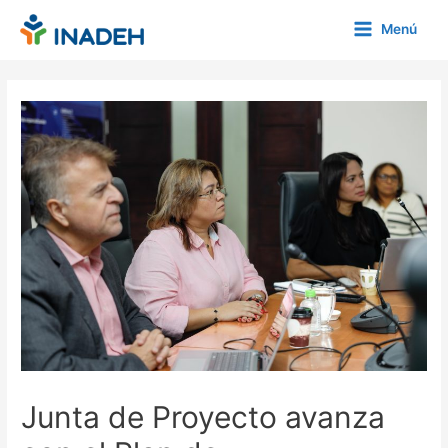
Ir
Menú
al
Main
contenido
Menu
Junta de Proyecto avanza