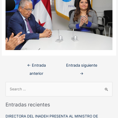
Navegación
←
Entrada
Entrada siguiente
de
anterior
→
entradas
B
u
s
Entradas recientes
c
a
DIRECTORA DEL INADEH PRESENTA AL MINISTRO DE