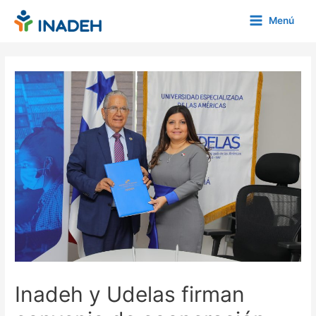
Ir
Menú
al
Main
contenido
Menu
Inadeh y Udelas firman