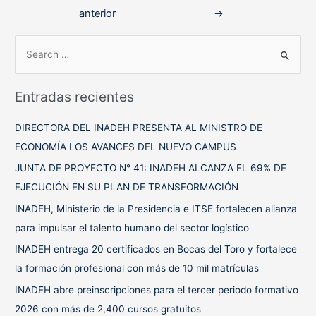
de
anterior
→
entradas
B
u
s
Entradas recientes
c
a
DIRECTORA DEL INADEH PRESENTA AL MINISTRO DE
r
ECONOMÍA LOS AVANCES DEL NUEVO CAMPUS
p
JUNTA DE PROYECTO N° 41: INADEH ALCANZA EL 69% DE
o
EJECUCIÓN EN SU PLAN DE TRANSFORMACIÓN
r
INADEH, Ministerio de la Presidencia e ITSE fortalecen alianza
:
para impulsar el talento humano del sector logístico
INADEH entrega 20 certificados en Bocas del Toro y fortalece
la formación profesional con más de 10 mil matrículas
INADEH abre preinscripciones para el tercer periodo formativo
2026 con más de 2,400 cursos gratuitos