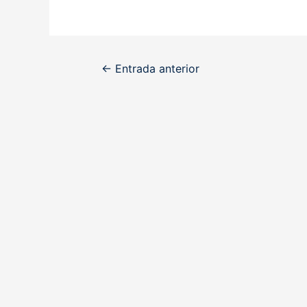
Navegación
←
Entrada anterior
de
entradas