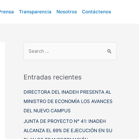
Prensa
Transparencia
Nosotros
Contáctenos
B
u
s
c
Entradas recientes
a
DIRECTORA DEL INADEH PRESENTA AL
r
MINISTRO DE ECONOMÍA LOS AVANCES
p
DEL NUEVO CAMPUS
o
r
JUNTA DE PROYECTO N° 41: INADEH
:
ALCANZA EL 69% DE EJECUCIÓN EN SU