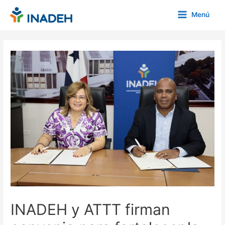
Ir
Menú
al
Main
contenido
Menu
INADEH y ATTT firman