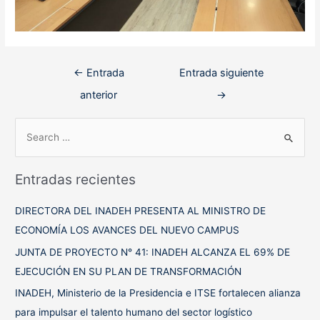
Navegación
←
Entrada
Entrada siguiente
de
anterior
→
entradas
B
u
s
Entradas recientes
c
a
DIRECTORA DEL INADEH PRESENTA AL MINISTRO DE
r
ECONOMÍA LOS AVANCES DEL NUEVO CAMPUS
p
JUNTA DE PROYECTO N° 41: INADEH ALCANZA EL 69% DE
o
EJECUCIÓN EN SU PLAN DE TRANSFORMACIÓN
r
INADEH, Ministerio de la Presidencia e ITSE fortalecen alianza
:
para impulsar el talento humano del sector logístico