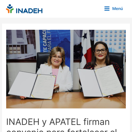
Ir
Menú
al
Main
contenido
Menu
INADEH y APATEL firman