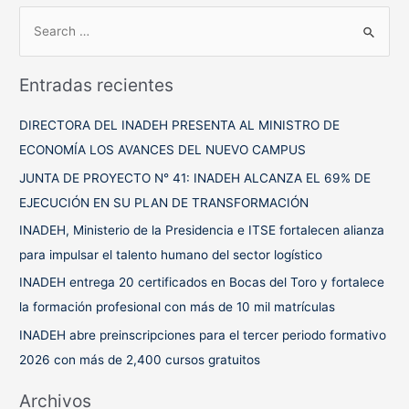
B
u
s
Entradas recientes
c
a
DIRECTORA DEL INADEH PRESENTA AL MINISTRO DE
r
ECONOMÍA LOS AVANCES DEL NUEVO CAMPUS
p
JUNTA DE PROYECTO N° 41: INADEH ALCANZA EL 69% DE
o
EJECUCIÓN EN SU PLAN DE TRANSFORMACIÓN
r
INADEH, Ministerio de la Presidencia e ITSE fortalecen alianza
:
para impulsar el talento humano del sector logístico
INADEH entrega 20 certificados en Bocas del Toro y fortalece
la formación profesional con más de 10 mil matrículas
INADEH abre preinscripciones para el tercer periodo formativo
2026 con más de 2,400 cursos gratuitos
Archivos