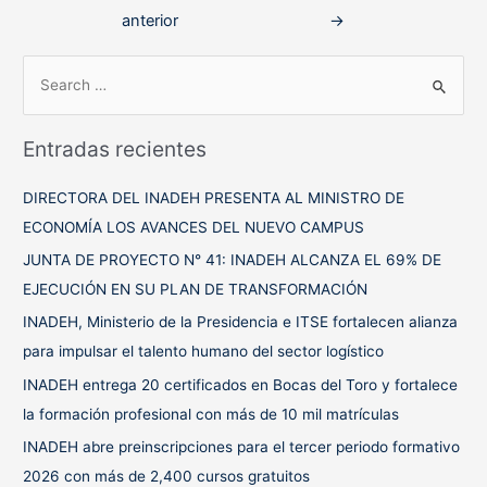
de
anterior
→
entradas
B
u
s
Entradas recientes
c
a
DIRECTORA DEL INADEH PRESENTA AL MINISTRO DE
r
ECONOMÍA LOS AVANCES DEL NUEVO CAMPUS
p
JUNTA DE PROYECTO N° 41: INADEH ALCANZA EL 69% DE
o
EJECUCIÓN EN SU PLAN DE TRANSFORMACIÓN
r
INADEH, Ministerio de la Presidencia e ITSE fortalecen alianza
:
para impulsar el talento humano del sector logístico
INADEH entrega 20 certificados en Bocas del Toro y fortalece
la formación profesional con más de 10 mil matrículas
INADEH abre preinscripciones para el tercer periodo formativo
2026 con más de 2,400 cursos gratuitos