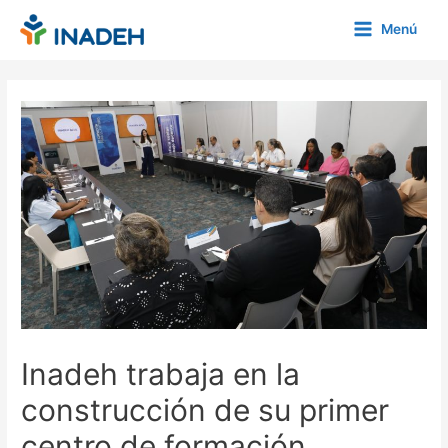
Ir
Menú
al
Main
contenido
Menu
Inadeh trabaja en la
construcción de su primer
centro de formación