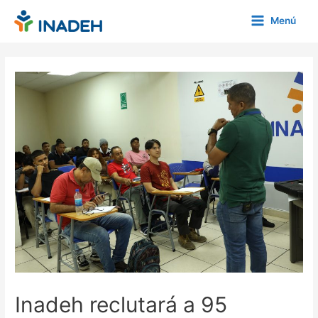
Ir
Menú
al
Main
contenido
Menu
Inadeh reclutará a 95