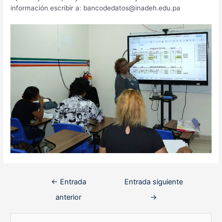
información escribir a: bancodedatos@inadeh.edu.pa
Navegación
←
Entrada
Entrada siguiente
de
anterior
→
entradas
B