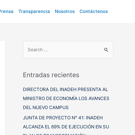
Prensa
Transparencia
Nosotros
Contáctenos
B
u
s
c
Entradas recientes
a
DIRECTORA DEL INADEH PRESENTA AL
r
MINISTRO DE ECONOMÍA LOS AVANCES
p
DEL NUEVO CAMPUS
o
r
JUNTA DE PROYECTO N° 41: INADEH
:
ALCANZA EL 69% DE EJECUCIÓN EN SU