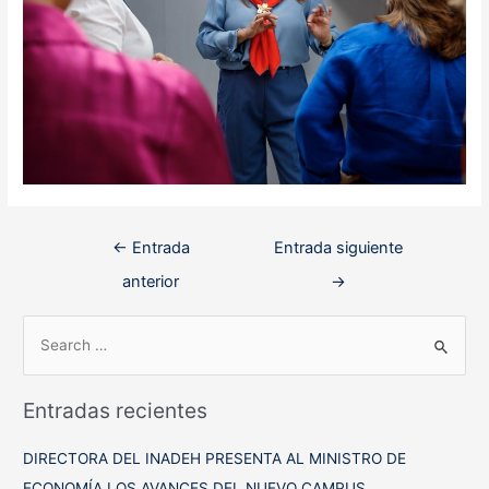
Navegación
←
Entrada
Entrada siguiente
de
anterior
→
entradas
B
u
s
Entradas recientes
c
a
DIRECTORA DEL INADEH PRESENTA AL MINISTRO DE
r
ECONOMÍA LOS AVANCES DEL NUEVO CAMPUS