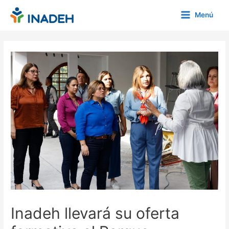
Ir
Menú
al
Main
contenido
Menu
Inadeh llevará su oferta