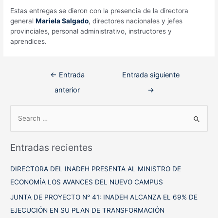
Estas entregas se dieron con la presencia de la directora
general
Mariela Salgado
, directores nacionales y jefes
provinciales, personal administrativo, instructores y
aprendices.
Navegación
←
Entrada
Entrada siguiente
de
anterior
→
entradas
B
u
s
Entradas recientes
c
a
DIRECTORA DEL INADEH PRESENTA AL MINISTRO DE
r
ECONOMÍA LOS AVANCES DEL NUEVO CAMPUS
p
JUNTA DE PROYECTO N° 41: INADEH ALCANZA EL 69% DE
o
EJECUCIÓN EN SU PLAN DE TRANSFORMACIÓN
r