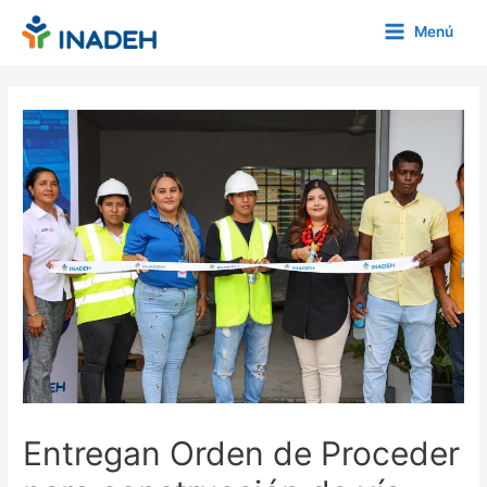
Ir
Menú
al
Main
contenido
Menu
Entregan Orden de Proceder