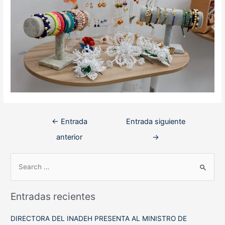
Navegación
←
Entrada
Entrada siguiente
de
anterior
→
entradas
B
u
s
Entradas recientes
c
a
DIRECTORA DEL INADEH PRESENTA AL MINISTRO DE