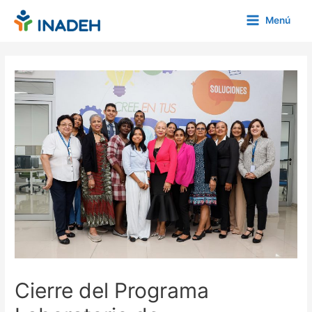
Ir
Menú
al
Main
contenido
Menu
Cierre del Programa