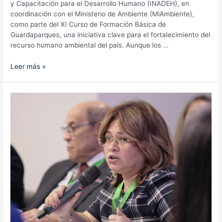
y Capacitación para el Desarrollo Humano (INADEH), en
coordinación con el Ministerio de Ambiente (MiAmbiente),
como parte del XI Curso de Formación Básica de
Guardaparques, una iniciativa clave para el fortalecimiento del
recurso humano ambiental del país. Aunque los …
INADEH
Leer más »
y
MiAmbiente
certifican
a
20
guardaparques
para
fortalecer
la
protección
de
las
áreas
protegidas
del