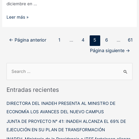
diciembre en …
Participantes
Leer más »
del
TP
en
Paginación
←
Página anterior
1
…
4
5
6
…
61
Cuidado
de
de
Página siguiente
→
entradas
Adultos
mayores
B
se
u
capacitan
en
s
primeros
Entradas recientes
c
auxilios
a
DIRECTORA DEL INADEH PRESENTA AL MINISTRO DE
r
ECONOMÍA LOS AVANCES DEL NUEVO CAMPUS
p
JUNTA DE PROYECTO N° 41: INADEH ALCANZA EL 69% DE
o
EJECUCIÓN EN SU PLAN DE TRANSFORMACIÓN
r