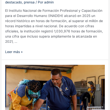
destacado
,
prensa
/ Por
admin
El Instituto Nacional de Formación Profesional y Capacitación
para el Desarrollo Humano (INADEH) alcanzó en 2025 un
récord histórico en horas de formación, al superar el millón de
horas impartidas a nivel nacional. De acuerdo con cifras
oficiales, la institución registró 1,030,976 horas de formación,
una cifra que incluso supera ampliamente la alcanzada en
2021, …
INADEH
Leer más »
alcanza
récord
histórico
de
más
de
un
millón
de
horas
de