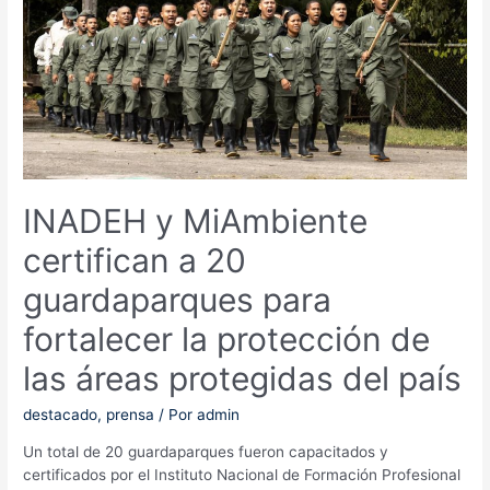
del
Toro
con
inversión
de
B/.
800
mil
INADEH y MiAmbiente
certifican a 20
guardaparques para
fortalecer la protección de
las áreas protegidas del país
destacado
,
prensa
/ Por
admin
Un total de 20 guardaparques fueron capacitados y
certificados por el Instituto Nacional de Formación Profesional