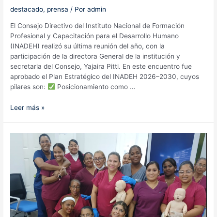
destacado
,
prensa
/ Por
admin
El Consejo Directivo del Instituto Nacional de Formación
Profesional y Capacitación para el Desarrollo Humano
(INADEH) realizó su última reunión del año, con la
participación de la directora General de la institución y
secretaria del Consejo, Yajaira Pitti. En este encuentro fue
aprobado el Plan Estratégico del INADEH 2026–2030, cuyos
pilares son:
Posicionamiento como …
Consejo
Leer más »
Directivo
aprueba
Plan
Estratégico
2026
–
2030
del
INADEH