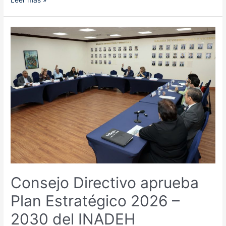
Leer más »
abre
preinscripciones
en
enero
de
2026
con
más
de
8,500
cursos
disponibles
Consejo Directivo aprueba
Plan Estratégico 2026 –
2030 del INADEH