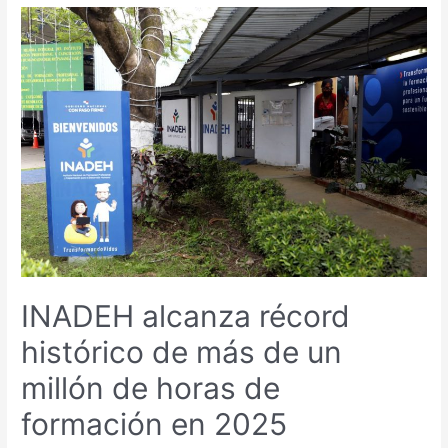
oferta
formativa
a
la
ciudadanía
con
activación
en
la
Terminal
de
Albrook
INADEH alcanza récord
histórico de más de un
millón de horas de
formación en 2025