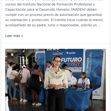
cursos del Instituto Nacional de Formación Profesional y
Capacitación para el Desarrollo Humano (INADEH) deben
cumplir con un proceso previo de autorización que garantiza
su orientación y protección. El trámite inicia cuando el menor,
acompañado de su padre, tutor o responsable, solicita un …
INADEH
Leer más »
abre
preinscripción
para
jóvenes
de
16
y
17
años:
conoce
el
proceso