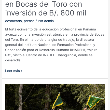
en Bocas del Toro con
inversión de B/. 800 mil
destacado
,
prensa
/ Por
admin
El fortalecimiento de la educación profesional en Panamá
avanza con una inversión estratégica en la provincia de Bocas
del Toro. En el marco de una gira de trabajo, la directora
general del Instituto Nacional de Formación Profesional y
Capacitación para el Desarrollo Humano (INADEH), Yajaira
Pitti, visitó el Centro de INADEH Changuinola, donde se
desarrolla …
INADEH
Leer más »
impulsa
nueva
infraestructura
de
formación
en
Bocas