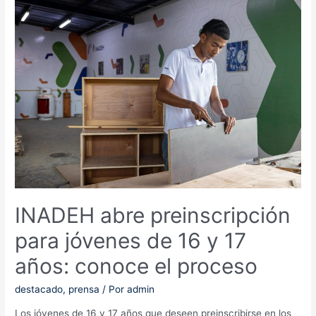
transformación
estructural
de
la
capacitación
laboral
en
Panamá
INADEH abre preinscripción
para jóvenes de 16 y 17
años: conoce el proceso
destacado
,
prensa
/ Por
admin
Los jóvenes de 16 y 17 años que deseen preinscribirse en los