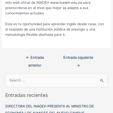
sitio web oficial de INADEH www.inadeh.edu.pa para
preinscribirse en el nivel que mejor se adapte a sus
conocimientos actuales.
Esta es tu oportunidad para aprender inglés desde casa, con
el respaldo de una institución pública de prestigio y una
metodología flexible diseñada para ti.
Navegación
←
Entrada
Entrada siguiente
de
anterior
→
entradas
B
u
s
Entradas recientes
c
a
DIRECTORA DEL INADEH PRESENTA AL MINISTRO DE
r