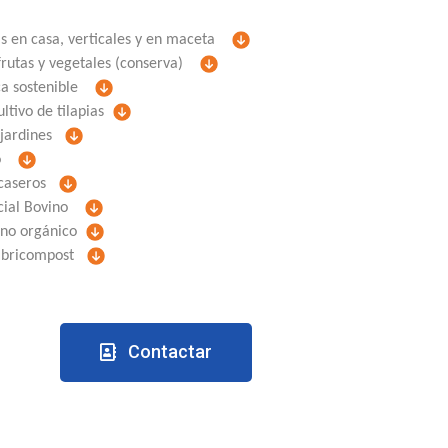
s en casa, verticales y en maceta
utas y vegetales (conserva)
ca sostenible
tivo de tilapias
jardines
ico
 caseros
icial Bovino
no orgánico
mbricompost
Contactar